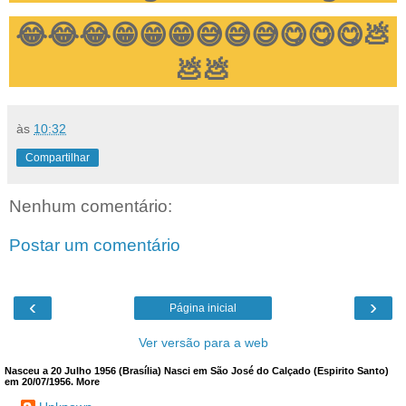
😂😂😂😁😁😁😅😅😅😋😋😋💩
💩💩
às
10:32
Compartilhar
Nenhum comentário:
Postar um comentário
‹
›
Página inicial
Ver versão para a web
Nasceu a 20 Julho 1956 (Brasília) Nasci em São José do Calçado (Espirito Santo)
em 20/07/1956. More