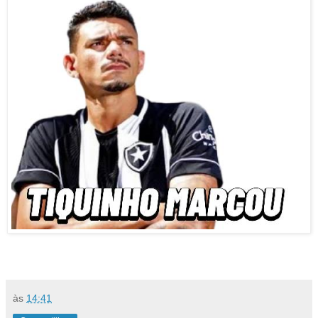
às
14:41