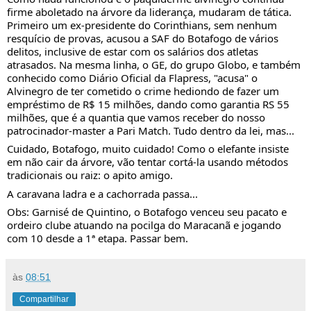
firme aboletado na árvore da liderança, mudaram de tática.
Primeiro um ex-presidente do Corinthians, sem nenhum
resquício de provas, acusou a SAF do Botafogo de vários
delitos, inclusive de estar com os salários dos atletas
atrasados. Na mesma linha, o GE, do grupo Globo, e também
conhecido como Diário Oficial da Flapress, "acusa" o
Alvinegro de ter cometido o crime hediondo de fazer um
empréstimo de R$ 15 milhões, dando como garantia RS 55
milhões, que é a quantia que vamos receber do nosso
patrocinador-master a Pari Match. Tudo dentro da lei, mas...
Cuidado, Botafogo, muito cuidado! Como o elefante insiste
em não cair da árvore, vão tentar cortá-la usando métodos
tradicionais ou raiz: o apito amigo.
A caravana ladra e a cachorrada passa...
Obs: Garnisé de Quintino, o Botafogo venceu seu pacato e
ordeiro clube atuando na pocilga do Maracanã e jogando
com 10 desde a 1ª etapa. Passar bem.
às
08:51
Compartilhar