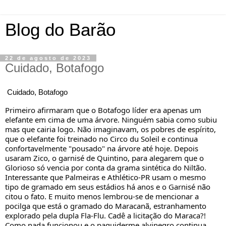
Blog do Barão
22 de agosto de 2023
Cuidado, Botafogo
Cuidado, Botafogo
Primeiro afirmaram que o Botafogo líder era apenas um
elefante em cima de uma árvore. Ninguém sabia como subiu
mas que cairia logo. Não imaginavam, os pobres de espírito,
que o elefante foi treinado no Circo du Soleil e continua
confortavelmente "pousado" na árvore até hoje. Depois
usaram Zico, o garnisé de Quintino, para alegarem que o
Glorioso só vencia por conta da grama sintética do Niltão.
Interessante que Palmeiras e Athlético-PR usam o mesmo
tipo de gramado em seus estádios há anos e o Garnisé não
citou o fato. E muito menos lembrou-se de mencionar a
pocilga que está o gramado do Maracanã, estranhamento
explorado pela dupla Fla-Flu. Cadê a licitação do Maraca?!
Como nada funcionou e o paquiderme alvinegro continua