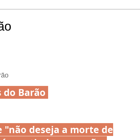
ão
rão
 do Barão
 "não deseja a morte de