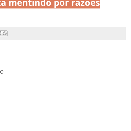
á mentindo por razões
:
io