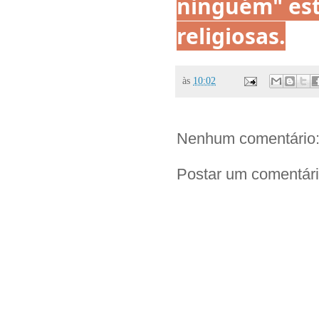
ninguém" est
religiosas.
às
10:02
Nenhum comentário
Postar um comentár